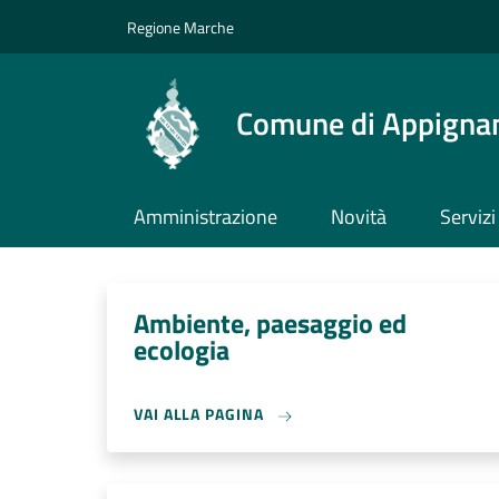
Salta al contenuto principale
Skip to footer content
Regione Marche
Comune di Appignan
Amministrazione
Novità
Servizi
Ambiente, paesaggio ed
ecologia
VAI ALLA PAGINA