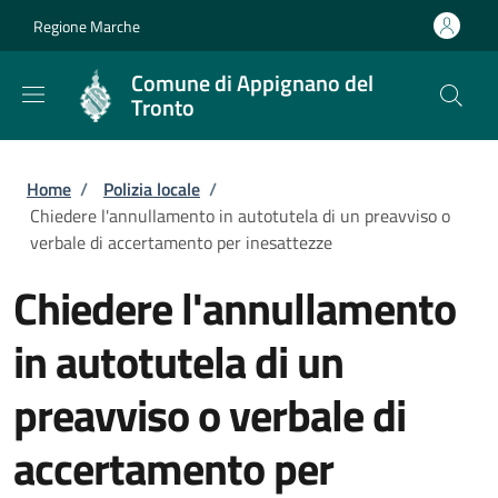
Salta al contenuto principale
Skip to footer content
Regione Marche
Comune di Appignano del
Tronto
Briciole di pane
Home
/
Polizia locale
/
Chiedere l'annullamento in autotutela di un preavviso o
verbale di accertamento per inesattezze
Chiedere l'annullamento
in autotutela di un
preavviso o verbale di
accertamento per