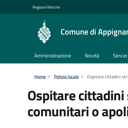
Salta al contenuto principale
Skip to footer content
Regione Marche
Comune di Appignan
Amministrazione
Novità
Servizi
Briciole di pane
Home
/
Polizia locale
/
Ospitare cittadini st
Ospitare cittadini
comunitari o apol