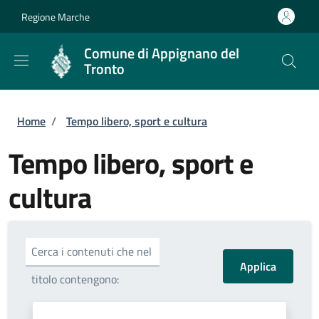
Salta al contenuto principale
Skip to footer content
Regione Marche
Comune di Appignano del
Tronto
Briciole di pane
Home
/
Tempo libero, sport e cultura
Tempo libero, sport e
cultura
Cerca i contenuti che nel
titolo contengono: