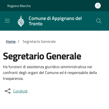
Salta al contenuto principale
Skip to footer content
Regione Marche
Comune di Appignano del
Tronto
Briciole di pane
Home
/
Segretario Generale
Segretario Generale
Ha funzioni di assistenza giuridico-amministrativa nei
confronti degli organi del Comune ed è responsabile della
trasparenza.
Condividi