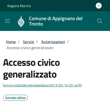
Salta al contenuto principale
Skip to footer content
Regione Marche
Comune di Appignano del
Tronto
Briciole di pane
Home
/
Servizi
/
Autorizzazioni
/
Accesso civico generalizzato
Accesso civico
generalizzato
(
urn:nir:stato:decreto.legislativo:2013-03-14;33~art5
)
Servizio attivo