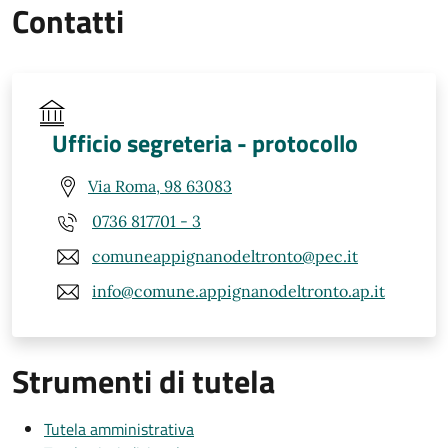
Contatti
Ufficio segreteria - protocollo
Via Roma, 98 63083
0736 817701 - 3
comuneappignanodeltronto@pec.it
info@comune.appignanodeltronto.ap.it
Strumenti di tutela
Tutela amministrativa