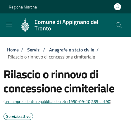
Salta al contenuto principale
Skip to footer content
Regione Marche
Comune di Appignano del
Tronto
Briciole di pane
Home
/
Servizi
/
Anagrafe e stato civile
/
Rilascio o rinnovo di concessione cimiteriale
Rilascio o rinnovo di
concessione cimiteriale
(
urn:nir:presidente.repubblica:decreto:1990-09-10;285~art90
)
Servizio attivo