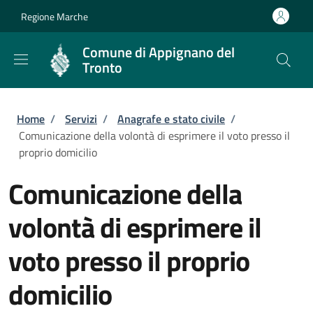
Salta al contenuto principale
Skip to footer content
Regione Marche
Comune di Appignano del
Tronto
Briciole di pane
Home
/
Servizi
/
Anagrafe e stato civile
/
Comunicazione della volontà di esprimere il voto presso il
proprio domicilio
Comunicazione della
volontà di esprimere il
voto presso il proprio
domicilio