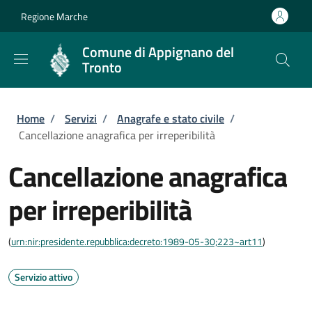
Salta al contenuto principale
Skip to footer content
Regione Marche
Comune di Appignano del
Tronto
Briciole di pane
Home
/
Servizi
/
Anagrafe e stato civile
/
Cancellazione anagrafica per irreperibilità
Cancellazione anagrafica
per irreperibilità
(
urn:nir:presidente.repubblica:decreto:1989-05-30;223~art11
)
Servizio attivo