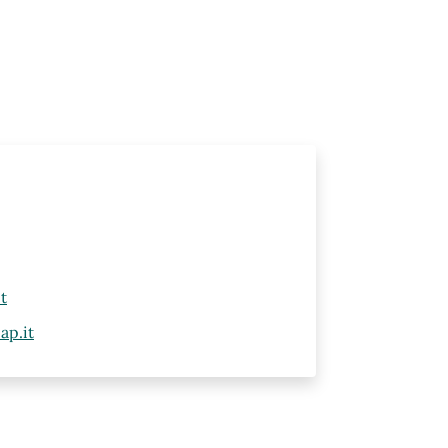
t
ap.it