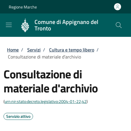
Salta al contenuto principale
Skip to footer content
Regione Marche
Comune di Appignano del
Tronto
Briciole di pane
Home
/
Servizi
/
Cultura e tempo libero
/
Consultazione di materiale d'archivio
Consultazione di
materiale d'archivio
(
urn:nir:stato:decreto.legislativo:2004-01-22;42
)
Servizio attivo