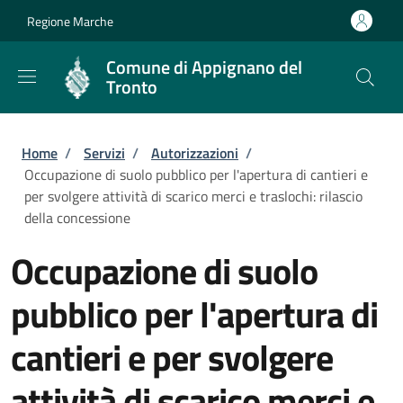
Salta al contenuto principale
Skip to footer content
Regione Marche
Comune di Appignano del
Tronto
Briciole di pane
Home
/
Servizi
/
Autorizzazioni
/
Occupazione di suolo pubblico per l'apertura di cantieri e
per svolgere attività di scarico merci e traslochi: rilascio
della concessione
Occupazione di suolo
pubblico per l'apertura di
cantieri e per svolgere
attività di scarico merci e