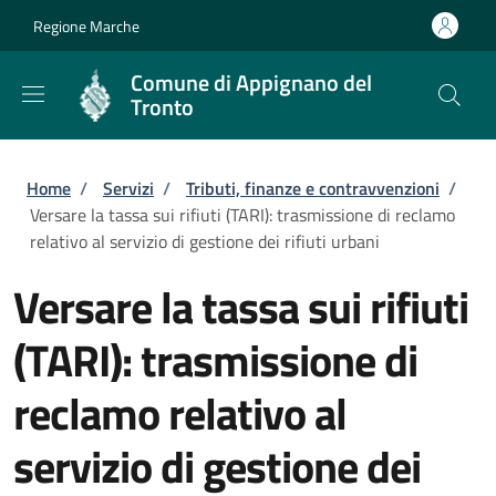
Salta al contenuto principale
Skip to footer content
Regione Marche
Comune di Appignano del
Tronto
Briciole di pane
Home
/
Servizi
/
Tributi, finanze e contravvenzioni
/
Versare la tassa sui rifiuti (TARI): trasmissione di reclamo
relativo al servizio di gestione dei rifiuti urbani
Versare la tassa sui rifiuti
(TARI): trasmissione di
reclamo relativo al
servizio di gestione dei