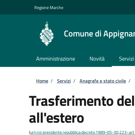
Salta al contenuto principale
Skip to footer content
Regione Marche
Comune di Appignan
Amministrazione
Novità
Servizi
Briciole di pane
Home
/
Servizi
/
Anagrafe e stato civile
/
Trasferimento del
all'estero
(
urn:nir:presidente.repubblica:decreto:1989-05-30;223~ar