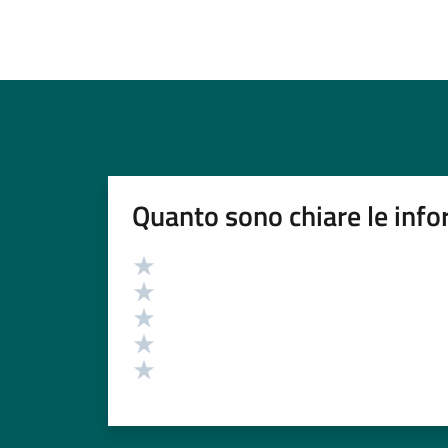
Quanto sono chiare le info
Valutazione
Valuta 5 stelle su 5
Valuta 4 stelle su 5
Valuta 3 stelle su 5
Valuta 2 stelle su 5
Valuta 1 stelle su 5